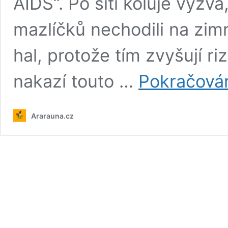
AIDS“. Po síti koluje výzv
mazlíčků nechodili na zimn
hal, protože tím zvyšují ri
nakazí touto …
Pokračován
Ararauna.cz