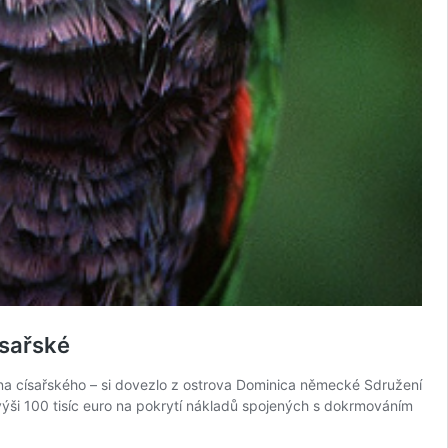
ísařské
na císařského – si dovezlo z ostrova Dominica německé Sdružení
ýši 100 tisíc euro na pokrytí nákladů spojených s dokrmováním