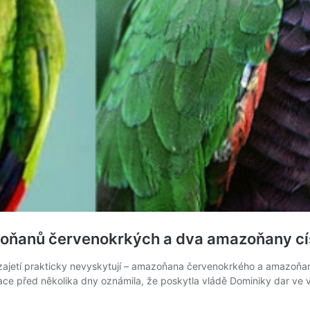
zoňanů červenokrkých a dva amazoňany c
zajetí prakticky nevyskytují – amazoňana červenokrkého a amazoňa
e před několika dny oznámila, že poskytla vládě Dominiky dar ve v