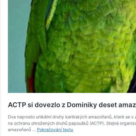
ACTP si dovezlo z Dominiky deset ama
Dva naprosto unikátní druhy karibských amazoňanů, které se v 
na ochranu ohrožených druhů papoušků (ACTP). Stejná organizac
ACTP
amazoňanů …
Pokračování textu
si