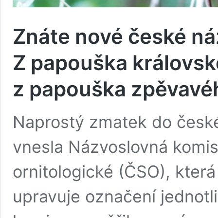
Znáte nové české ná
Z papouška královsk
z papouška zpěvavéh
Naprostý zmatek do česk
vnesla Názvoslovná komis
ornitologické (ČSO), kter
upravuje označení jednotl