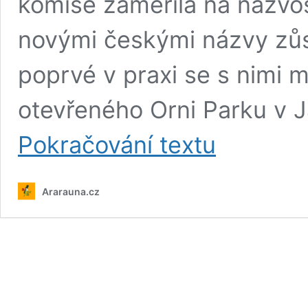
komise zaměřila na názvo
novými českými názvy zůst
poprvé v praxi se s nimi 
otevřeného Orni Parku v J
Znáte
Pokračování textu
nové
české
názvosloví
Ararauna.cz
papoušků?
Z papouška
královského
je
papouškovec,
z papouška
zpěvavého
rosela