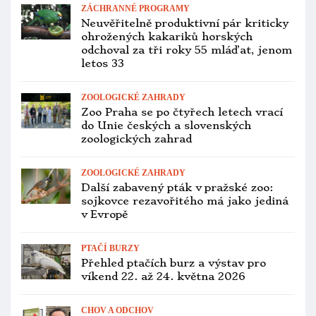
ZÁCHRANNÉ PROGRAMY
Neuvěřitelně produktivní pár kriticky
ohrožených kakariků horských
odchoval za tři roky 55 mláďat, jenom
letos 33
ZOOLOGICKÉ ZAHRADY
Zoo Praha se po čtyřech letech vrací
do Unie českých a slovenských
zoologických zahrad
ZOOLOGICKÉ ZAHRADY
Další zabavený pták v pražské zoo:
sojkovce rezavořitého má jako jediná
v Evropě
PTAČÍ BURZY
Přehled ptačích burz a výstav pro
víkend 22. až 24. května 2026
CHOV A ODCHOV