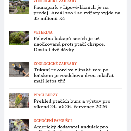
ZOOLOGICKÉ ZAHRADY
Faunapark v Lipové-lázních je na
prodej. Areál zoo i se zvířaty vyjde na
35 milionů Kč
VETERINA
Polovina kakapů sovích je už
naočkovaná proti ptačí chřipce.
Dostali dvě dávky
ZOOLOGICKÉ ZAHRADY
Tukaní rekord ve zlínské zoo: po
loňském prvoodchovu dvou mláďat
mají letos tři!
PTAČÍ BURZY
Přehled ptačích burz a výstav pro
víkend 24. až 26. července 2026
OCHOČENÍ PAPOUŠCI
Americký dodavatel andulek pro