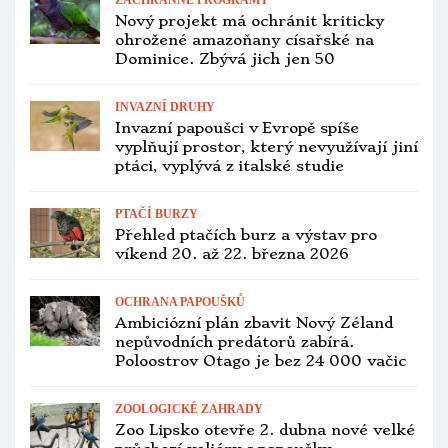
ZÁCHRANNÉ PROGRAMY
Nový projekt má ochránit kriticky
ohrožené amazoňany císařské na
Dominice. Zbývá jich jen 50
INVAZNÍ DRUHY
Invazní papoušci v Evropě spíše
vyplňují prostor, který nevyužívají jiní
ptáci, vyplývá z italské studie
PTAČÍ BURZY
Přehled ptačích burz a výstav pro
víkend 20. až 22. března 2026
OCHRANA PAPOUŠKŮ
Ambiciózní plán zbavit Nový Zéland
nepůvodních predátorů zabírá.
Poloostrov Otago je bez 24 000 vačic
ZOOLOGICKÉ ZAHRADY
Zoo Lipsko otevře 2. dubna nové velké