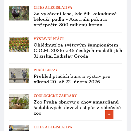
CITES A LEGISLATIVA
Za vykácení lesa, kde žili kakaduové
bělouší, padla v Austrálii pokuta
v přepočtu 800 milionů korun
VÝSTAVNÍ PTÁCI
Ohlédnutí za světovým šampionátem
C.O.M. 2026: z 45 českých medailí jich
31 získal Ladislav Groda
PTAČÍ BURZY
Přehled ptačích burz a výstav pro
víkend 20. až 22. února 2026
ZOOLOGICKÉ ZAHRADY
Zoo Praha obnovuje chov amazoňanů
šedohlavých, dovezla si pár z vídeňské
zoo
CITES A LEGISLATIVA