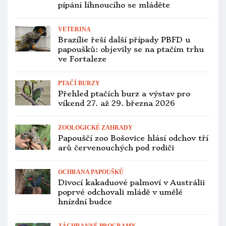
pípání líhnoucího se mláděte
VETERINA
Brazílie řeší další případy PBFD u
papoušků: objevily se na ptačím trhu
ve Fortaleze
PTAČÍ BURZY
Přehled ptačích burz a výstav pro
víkend 27. až 29. března 2026
ZOOLOGICKÉ ZAHRADY
Papouščí zoo Bošovice hlásí odchov tří
arů červenouchých pod rodiči
OCHRANA PAPOUŠKŮ
Divocí kakaduové palmoví v Austrálii
poprvé odchovali mládě v umělé
hnízdní budce