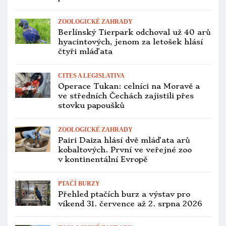
ZOOLOGICKÉ ZAHRADY
Berlínský Tierpark odchoval už 40 arů
hyacintových, jenom za letošek hlásí
čtyři mláďata
CITES A LEGISLATIVA
Operace Tukan: celníci na Moravě a
ve středních Čechách zajistili přes
stovku papoušků
ZOOLOGICKÉ ZAHRADY
Pairi Daiza hlásí dvě mláďata arů
kobaltových. První ve veřejné zoo
v kontinentální Evropě
PTAČÍ BURZY
Přehled ptačích burz a výstav pro
víkend 31. července až 2. srpna 2026