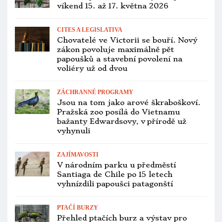
víkend 15. až 17. května 2026
CITES A LEGISLATIVA
Chovatelé ve Victorii se bouří. Nový
zákon povoluje maximálně pět
papoušků a stavební povolení na
voliéry už od dvou
ZÁCHRANNÉ PROGRAMY
Jsou na tom jako arové škraboškoví.
Pražská zoo posílá do Vietnamu
bažanty Edwardsovy, v přírodě už
vyhynuli
ZAJÍMAVOSTI
V národním parku u předměstí
Santiaga de Chile po 15 letech
vyhnízdili papoušci patagonští
PTAČÍ BURZY
Přehled ptačích burz a výstav pro