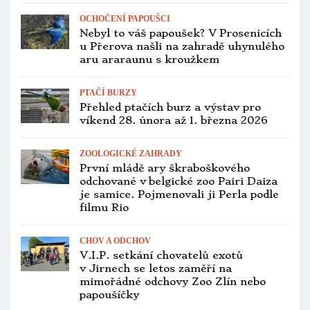
OCHOČENÍ PAPOUŠCI
Nebyl to váš papoušek? V Prosenicích
u Přerova našli na zahradě uhynulého
aru araraunu s kroužkem
PTAČÍ BURZY
Přehled ptačích burz a výstav pro
víkend 28. února až 1. března 2026
ZOOLOGICKÉ ZAHRADY
První mládě ary škraboškového
odchované v belgické zoo Pairi Daiza
je samice. Pojmenovali ji Perla podle
filmu Rio
CHOV A ODCHOV
V.I.P. setkání chovatelů exotů
v Jirnech se letos zaměří na
mimořádné odchovy Zoo Zlín nebo
papoušíčky