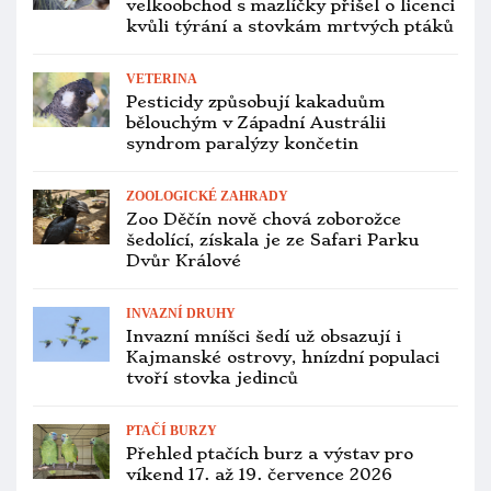
velkoobchod s mazlíčky přišel o licenci
kvůli týrání a stovkám mrtvých ptáků
VETERINA
Pesticidy způsobují kakaduům
bělouchým v Západní Austrálii
syndrom paralýzy končetin
ZOOLOGICKÉ ZAHRADY
Zoo Děčín nově chová zoborožce
šedolící, získala je ze Safari Parku
Dvůr Králové
INVAZNÍ DRUHY
Invazní mníšci šedí už obsazují i
Kajmanské ostrovy, hnízdní populaci
tvoří stovka jedinců
PTAČÍ BURZY
Přehled ptačích burz a výstav pro
víkend 17. až 19. července 2026