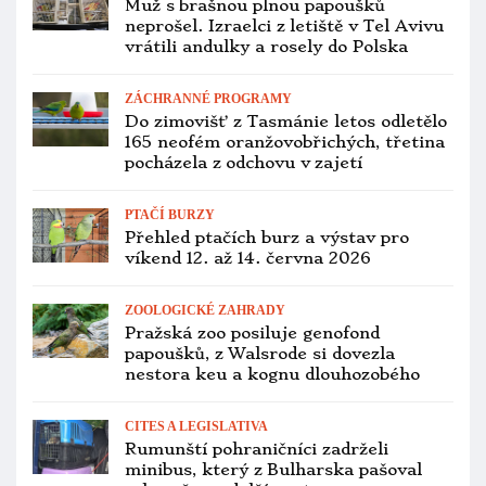
Muž s brašnou plnou papoušků
neprošel. Izraelci z letiště v Tel Avivu
vrátili andulky a rosely do Polska
ZÁCHRANNÉ PROGRAMY
Do zimovišť z Tasmánie letos odletělo
165 neofém oranžovobřichých, třetina
pocházela z odchovu v zajetí
PTAČÍ BURZY
Přehled ptačích burz a výstav pro
víkend 12. až 14. června 2026
ZOOLOGICKÉ ZAHRADY
Pražská zoo posiluje genofond
papoušků, z Walsrode si dovezla
nestora keu a kognu dlouhozobého
CITES A LEGISLATIVA
Rumunští pohraničníci zadrželi
minibus, který z Bulharska pašoval