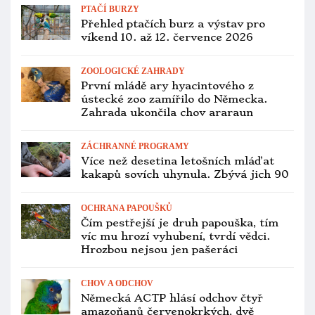
PTAČÍ BURZY
Přehled ptačích burz a výstav pro
víkend 10. až 12. července 2026
ZOOLOGICKÉ ZAHRADY
První mládě ary hyacintového z
ústecké zoo zamířilo do Německa.
Zahrada ukončila chov araraun
ZÁCHRANNÉ PROGRAMY
Více než desetina letošních mláďat
kakapů sovích uhynula. Zbývá jich 90
OCHRANA PAPOUŠKŮ
Čím pestřejší je druh papouška, tím
víc mu hrozí vyhubení, tvrdí vědci.
Hrozbou nejsou jen pašeráci
CHOV A ODCHOV
Německá ACTP hlásí odchov čtyř
amazoňanů červenokrkých, dvě