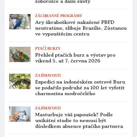
zoborožce a další exoty
ZÁCHRANNÉ PROGRAMY
Ary škraboškové nakažené PBFD
neutratíme, slibuje Brazílie. Zůstanou
ve vypouštěcím centru
PTAČÍ BURZY
Přehled ptačích burz a výstav pro
víkend 5. až 7. června 2026
ZAJÍMAVOSTI
Expedici na indonéském ostrově Buru
se podařilo podruhé za 100 let vyfotit
charmozina modročelého
ZAJÍMAVOSTI
Masturbuje váš papoušek? Podle
unikátní studie to nemusí být
důsledkem absence ptačího partnera