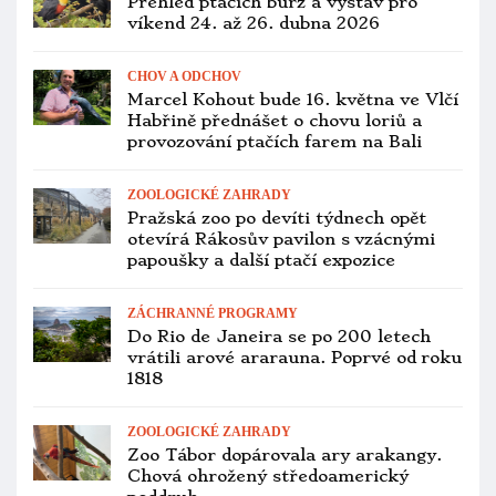
Přehled ptačích burz a výstav pro
víkend 24. až 26. dubna 2026
CHOV A ODCHOV
Marcel Kohout bude 16. května ve Vlčí
Habřině přednášet o chovu loriů a
provozování ptačích farem na Bali
ZOOLOGICKÉ ZAHRADY
Pražská zoo po devíti týdnech opět
otevírá Rákosův pavilon s vzácnými
papoušky a další ptačí expozice
ZÁCHRANNÉ PROGRAMY
Do Rio de Janeira se po 200 letech
vrátili arové ararauna. Poprvé od roku
1818
ZOOLOGICKÉ ZAHRADY
Zoo Tábor dopárovala ary arakangy.
Chová ohrožený středoamerický