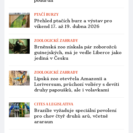
poddruh
PTAČÍ BURZY
Přehled ptačích burz a výstav pro
víkend 17. až 19. dubna 2026
ZOOLOGICKÉ ZAHRADY
Brněnská zoo získala pár zoborožců
guinejských, má je vedle Liberce jako
jediná v Česku
ZOOLOGICKÉ ZAHRADY
Lipská zoo otevřela Amazonii a
Loriversum, průchozí voliéry s devíti
druhy papoušků, ale i volavkami
CITES A LEGISLATIVA
Brazílie vyžaduje speciální povolení
pro chov čtyř druhů arů, včetně
araraun