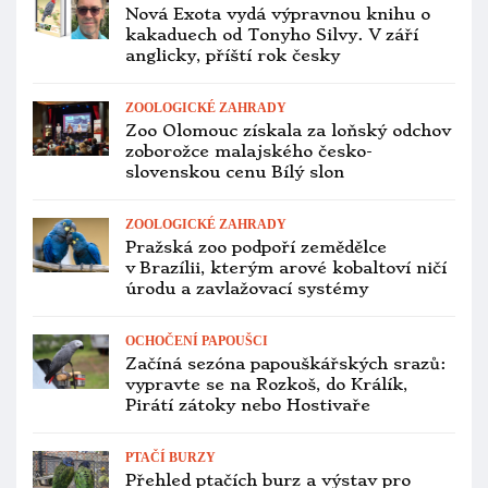
Nová Exota vydá výpravnou knihu o
kakaduech od Tonyho Silvy. V září
anglicky, příští rok česky
ZOOLOGICKÉ ZAHRADY
Zoo Olomouc získala za loňský odchov
zoborožce malajského česko-
slovenskou cenu Bílý slon
ZOOLOGICKÉ ZAHRADY
Pražská zoo podpoří zemědělce
v Brazílii, kterým arové kobaltoví ničí
úrodu a zavlažovací systémy
OCHOČENÍ PAPOUŠCI
Začíná sezóna papouškářských srazů:
vypravte se na Rozkoš, do Králík,
Pirátí zátoky nebo Hostivaře
PTAČÍ BURZY
Přehled ptačích burz a výstav pro