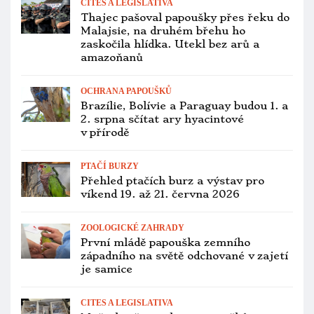
CITES A LEGISLATIVA
Thajec pašoval papoušky přes řeku do
Malajsie, na druhém břehu ho
zaskočila hlídka. Utekl bez arů a
amazoňanů
OCHRANA PAPOUŠKŮ
Brazílie, Bolívie a Paraguay budou 1. a
2. srpna sčítat ary hyacintové
v přírodě
PTAČÍ BURZY
Přehled ptačích burz a výstav pro
víkend 19. až 21. června 2026
ZOOLOGICKÉ ZAHRADY
První mládě papouška zemního
západního na světě odchované v zajetí
je samice
CITES A LEGISLATIVA