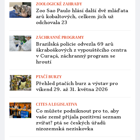
ZOOLOGICKÉ ZAHRADY
Zoo Sao Paulo hlásí další dvě mláďata
arů kobaltových, celkem jich už
odchovala 23
ZÁCHRANNÉ PROGRAMY
Brazilská policie odvezla 69 arů
škraboškových z vypouštěcího centra
v Curaçá, záchranný program se
hroutí
PTAČÍ BURZY
Přehled ptačích burz a výstav pro
víkend 29. až 31. května 2026
CITES A LEGISLATIVA
Co můžete podniknout pro to, aby
vaše země přijala pozitivní seznam
zvířat? ptá se českých úřadů
nizozemská neziskovka