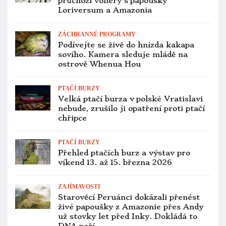
průchozí voliéry s papoušky
Loriversum a Amazonia
ZÁCHRANNÉ PROGRAMY
Podívejte se živě do hnízda kakapa
sovího. Kamera sleduje mládě na
ostrově Whenua Hou
PTAČÍ BURZY
Velká ptačí burza v polské Vratislavi
nebude, zrušilo ji opatření proti ptačí
chřipce
PTAČÍ BURZY
Přehled ptačích burz a výstav pro
víkend 13. až 15. března 2026
ZAJÍMAVOSTI
Starověcí Peruánci dokázali přenést
živé papoušky z Amazonie přes Andy
už stovky let před Inky. Dokládá to