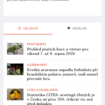
OBLÍBENÉ
NEDÁVNÉ
PTAČÍ BURZY
Přehled ptačích burz a výstav pro
víkend 7. až 9. srpna 2026
ZAJÍMAVOSTI
Krotká ararauna napadla fotbalisty při
brazilském poháru juniorů, sudí musel
přerušit hru
CITES A LEGISLATIVA
Statistika CITES: aratingů žlutých je
v Česku už přes 700, třikrát víc než
před dekádou