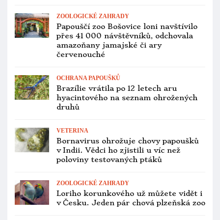
ZOOLOGICKÉ ZAHRADY
Papouščí zoo Bošovice loni navštívilo
přes 41 000 návštěvníků, odchovala
amazoňany jamajské či ary
červenouché
OCHRANA PAPOUŠKŮ
Brazílie vrátila po 12 letech aru
hyacintového na seznam ohrožených
druhů
VETERINA
Bornavirus ohrožuje chovy papoušků
v Indii. Vědci ho zjistili u víc než
poloviny testovaných ptáků
ZOOLOGICKÉ ZAHRADY
Loriho korunkového už můžete vidět i
v Česku. Jeden pár chová plzeňská zoo