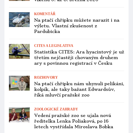
KOMENTÁŘ
Na ptačí chřipku můžete narazit i na
výletu. Vlastní zkušenost z
Pardubicka
CITES A LEGISLATIVA
Statistika CITES: Ara hyacintový je už
třetím nejčastěji chovaným druhem
ary s povinnou registrací v Česku
ROZHOVORY
Na ptačí chřipku nám uhynuli pelikáni,
kolpík, ale taky bažant Edwardsův,
říká mluvčí pražské zoo
ZOOLOGICKÉ ZAHRADY
Vedení pražské zoo se ujala nová
ředitelka Lenka Poliaková, po 16
letech vystřídala Miroslava Bobka