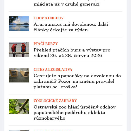
mláďata už v druhé generaci
CHOV A ODCHOV
Ararauna.cz má dovolenou, další
články čekejte za týden
PTAČÍ BURZY
Přehled ptačích burz a výstav pro
víkend 26. až 28. června 2026
CITES A LEGISLATIVA
Cestujete s papoušky na dovolenou do
zahraničí? Pozor na změnu pravidel
platnou od letoška!
ZOOLOGICKÉ ZAHRADY
Ostravská zoo hlásí úspěšný odchov
papuánského poddruhu eklekta
různobarvého