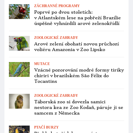
ZÁCHRANNÉ PROGRAMY
Poprvé po dvou stoletích:
v Atlantském lese na pobřeží Brazílie
úspěšně vyhnízdili arové zelenokřídlí
ZOOLOGICKÉ ZAHRADY
Arové zelení obohatí novou průchozí
voliéru Amazonia v Zoo Lipsko
MUTACE
Vzácné pozorování modré formy tiriky
chiriri v brazilském São Félix do
Tocantins
ZOOLOGICKÉ ZAHRADY
Táborská zoo si dovezla samici
nestora kea ze Zoo Kodaň, páruje ji se
samcem z Německa
PTAČÍ BURZY