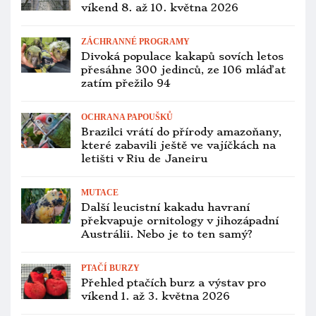
víkend 8. až 10. května 2026
ZÁCHRANNÉ PROGRAMY
Divoká populace kakapů sovích letos
přesáhne 300 jedinců, ze 106 mláďat
zatím přežilo 94
OCHRANA PAPOUŠKŮ
Brazilci vrátí do přírody amazoňany,
které zabavili ještě ve vajíčkách na
letišti v Riu de Janeiru
MUTACE
Další leucistní kakadu havraní
překvapuje ornitology v jihozápadní
Austrálii. Nebo je to ten samý?
PTAČÍ BURZY
Přehled ptačích burz a výstav pro
víkend 1. až 3. května 2026