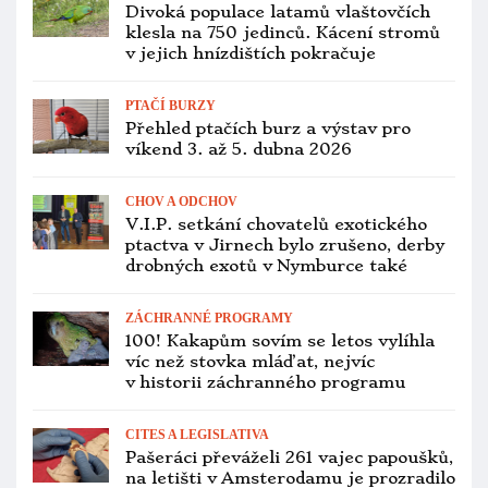
Divoká populace latamů vlaštovčích
klesla na 750 jedinců. Kácení stromů
v jejich hnízdištích pokračuje
PTAČÍ BURZY
Přehled ptačích burz a výstav pro
víkend 3. až 5. dubna 2026
CHOV A ODCHOV
V.I.P. setkání chovatelů exotického
ptactva v Jirnech bylo zrušeno, derby
drobných exotů v Nymburce také
ZÁCHRANNÉ PROGRAMY
100! Kakapům sovím se letos vylíhla
víc než stovka mláďat, nejvíc
v historii záchranného programu
CITES A LEGISLATIVA
Pašeráci převáželi 261 vajec papoušků,
na letišti v Amsterodamu je prozradilo