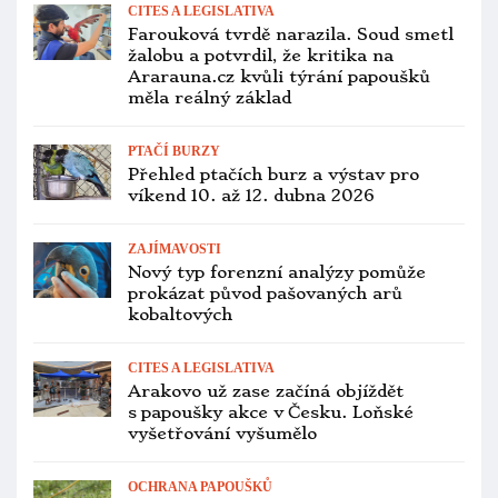
CITES A LEGISLATIVA
Farouková tvrdě narazila. Soud smetl
žalobu a potvrdil, že kritika na
Ararauna.cz kvůli týrání papoušků
měla reálný základ
PTAČÍ BURZY
Přehled ptačích burz a výstav pro
víkend 10. až 12. dubna 2026
ZAJÍMAVOSTI
Nový typ forenzní analýzy pomůže
prokázat původ pašovaných arů
kobaltových
CITES A LEGISLATIVA
Arakovo už zase začíná objíždět
s papoušky akce v Česku. Loňské
vyšetřování vyšumělo
OCHRANA PAPOUŠKŮ