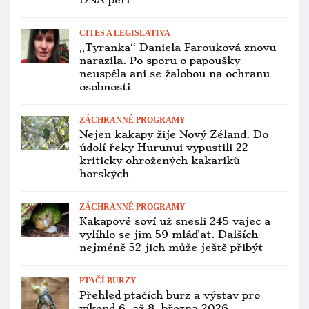
DNA peří
CITES A LEGISLATIVA
„Tyranka“ Daniela Farouková znovu
narazila. Po sporu o papoušky
neuspěla ani se žalobou na ochranu
osobnosti
ZÁCHRANNÉ PROGRAMY
Nejen kakapy žije Nový Zéland. Do
údolí řeky Hurunui vypustili 22
kriticky ohrožených kakariků
horských
ZÁCHRANNÉ PROGRAMY
Kakapové soví už snesli 245 vajec a
vylíhlo se jim 59 mláďat. Dalších
nejméně 52 jich může ještě přibýt
PTAČÍ BURZY
Přehled ptačích burz a výstav pro
víkend 6. až 8. března 2026