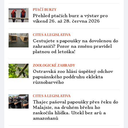
PTAČÍ BURZY
Přehled ptačích burz a výstav pro
víkend 10. až 12. července 2026
ZOOLOGICKÉ ZAHRADY
První mládě ary hyacintového z
ústecké zoo zamířilo do Německa.
Zahrada ukončila chov araraun
ZÁCHRANNÉ PROGRAMY
Více než desetina letošních mláďat
kakapů sovích uhynula. Zbývá jich 90
OCHRANA PAPOUŠKŮ
Čím pestřejší je druh papouška, tím
víc mu hrozí vyhubení, tvrdí vědci.
Hrozbou nejsou jen pašeráci
CHOV A ODCHOV
Německá ACTP hlásí odchov čtyř
amazoňanů červenokrkých, dvě