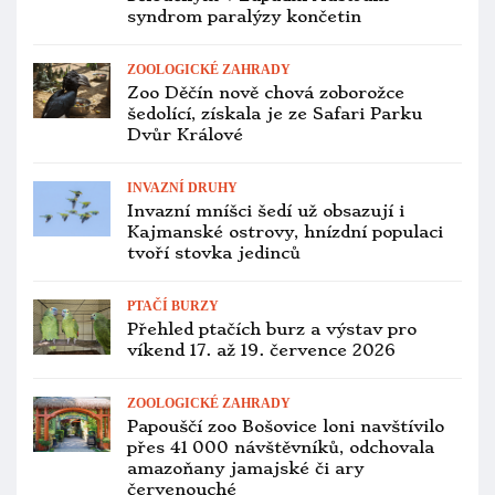
ZOOLOGICKÉ ZAHRADY
Faunapark v Lipové-lázních je na
prodej. Areál zoo i se zvířaty vyjde na
35 milionů Kč
VETERINA
Polovina kakapů sovích je už
naočkovaná proti ptačí chřipce.
Dostali dvě dávky
ZOOLOGICKÉ ZAHRADY
Tukaní rekord ve zlínské zoo: po
loňském prvoodchovu dvou mláďat
mají letos tři!
PTAČÍ BURZY
Přehled ptačích burz a výstav pro
víkend 24. až 26. července 2026
OCHOČENÍ PAPOUŠCI
Americký dodavatel andulek pro