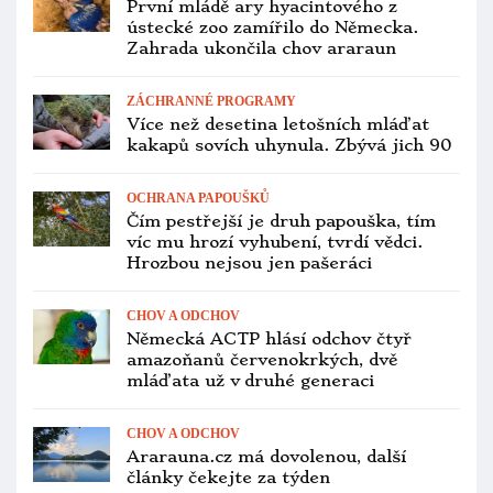
ZOOLOGICKÉ ZAHRADY
Papouščí zoo Bošovice loni navštívilo
přes 41 000 návštěvníků, odchovala
amazoňany jamajské či ary
červenouché
OCHRANA PAPOUŠKŮ
Brazílie vrátila po 12 letech aru
hyacintového na seznam ohrožených
druhů
VETERINA
Bornavirus ohrožuje chovy papoušků
v Indii. Vědci ho zjistili u víc než
poloviny testovaných ptáků
ZOOLOGICKÉ ZAHRADY
Loriho korunkového už můžete vidět i
v Česku. Jeden pár chová plzeňská zoo