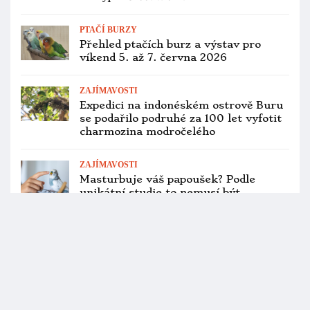
Muž s brašnou plnou papoušků
neprošel. Izraelci z letiště v Tel Avivu
vrátili andulky a rosely do Polska
ZÁCHRANNÉ PROGRAMY
Do zimovišť z Tasmánie letos odletělo
165 neofém oranžovobřichých, třetina
pocházela z odchovu v zajetí
PTAČÍ BURZY
Přehled ptačích burz a výstav pro
víkend 12. až 14. června 2026
ZOOLOGICKÉ ZAHRADY
Pražská zoo posiluje genofond
papoušků, z Walsrode si dovezla
nestora keu a kognu dlouhozobého
CITES A LEGISLATIVA
Rumunští pohraničníci zadrželi
minibus, který z Bulharska pašoval