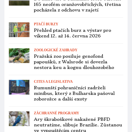
CITES A LEGISLATIVA
Thajec pašoval papoušky přes řeku do
Malajsie, na druhém břehu ho
zaskočila hlídka. Utekl bez arů a
amazoňanů
OCHRANA PAPOUŠKŮ
Brazílie, Bolívie a Paraguay budou 1. a
2. srpna sčítat ary hyacintové
v přírodě
PTAČÍ BURZY
Přehled ptačích burz a výstav pro
víkend 19. až 21. června 2026
ZOOLOGICKÉ ZAHRADY
První mládě papouška zemního
západního na světě odchované v zajetí
je samice
CITES A LEGISLATIVA