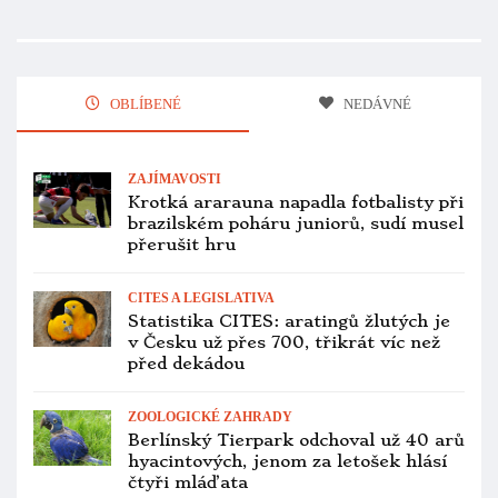
Sraz na Krásném pohledem organizátorů: přes 110 papoušků a
stovky spokojených návštěvníků
Nejčtenější
ZAJÍMAVOSTI