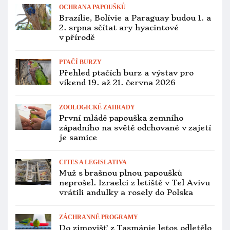
mláďata už v druhé generaci
CHOV A ODCHOV
Ararauna.cz má dovolenou, další
články čekejte za týden
PTAČÍ BURZY
Přehled ptačích burz a výstav pro
víkend 26. až 28. června 2026
CITES A LEGISLATIVA
Cestujete s papoušky na dovolenou do
zahraničí? Pozor na změnu pravidel
platnou od letoška!
ZOOLOGICKÉ ZAHRADY
Ostravská zoo hlásí úspěšný odchov
papuánského poddruhu eklekta
různobarvého