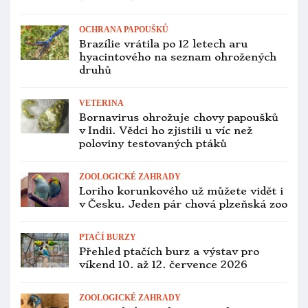
velkoobchod s mazlíčky přišel o licenci
kvůli týrání a stovkám mrtvých ptáků
VETERINA
Pesticidy způsobují kakaduům
bělouchým v Západní Austrálii
syndrom paralýzy končetin
ZOOLOGICKÉ ZAHRADY
Zoo Děčín nově chová zoborožce
šedolící, získala je ze Safari Parku
Dvůr Králové
INVAZNÍ DRUHY
Invazní mníšci šedí už obsazují i
Kajmanské ostrovy, hnízdní populaci
tvoří stovka jedinců
PTAČÍ BURZY
Přehled ptačích burz a výstav pro
víkend 17. až 19. července 2026