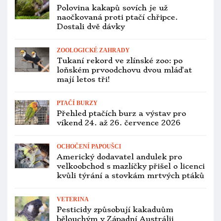
ZOOLOGICKÉ ZAHRADY
Berlínský Tierpark odchoval už 40 arů
hyacintových, jenom za letošek hlásí
čtyři mláďata
CITES A LEGISLATIVA
Operace Tukan: celníci na Moravě a
ve středních Čechách zajistili přes
stovku papoušků
ZOOLOGICKÉ ZAHRADY
Pairi Daiza hlásí dvě mláďata arů
kobaltových. První ve veřejné zoo
v kontinentální Evropě
PTAČÍ BURZY
Přehled ptačích burz a výstav pro
víkend 31. července až 2. srpna 2026