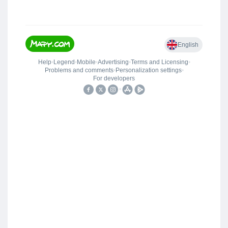
szchovtopolcany@gmail.com
Senec, neděle
10. května
2026
, 7:00 – 10:00
ZO SZCH SENEC pořádá celoročně vždy druhou neděli v