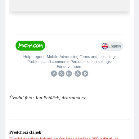
Košice – Šaca, neděle
10. května
2026
, 7:00 – 9:00
Pravidelná burza exotického ptactva se koná v prostorách
bývalého Jednotného zemědělského družstva v ulici Ku
Mlynu. Parkování možné pouze před areálem a v přilehlých
ulicích. Vstupné 1 euro.
Kontakt na organizátora: tel.: 948 394 237, e-mail:
info@kanarikyeshop.sk