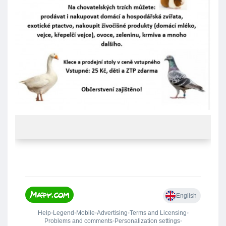
Moravskoslezský kraj
Slezská Ostrava – neděle
10. května
2026
, 7:00 – 9:30
Pravidelná každotýdenní prodejní burza zvířat se koná
krytých i otevřených prostorách chovatelského střediska
ČSCH Ostrava – Michálkovice. Každou poslední neděli v
měsíci jde o speciální burzu exotického ptactva. Vstupné 25
Kč.
Kontakt na organizátora: Stanislav Kadluba, tel.: 602 573
570