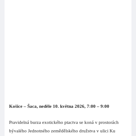
měsíci chovatelskou burzu drobných zvířat s prodejem
chovatelských potřeb a krmiv. Začátek burz je v 7:00 hod.,
místo konání: Senecká jezera JUH naproti vlakovému nádraží
Senec. Vstupné 1 euro, ZTP 20 centů, děti do 14 let zdarma.
Kontakt na organizátora: p. Guldan, te.: 908 112 552