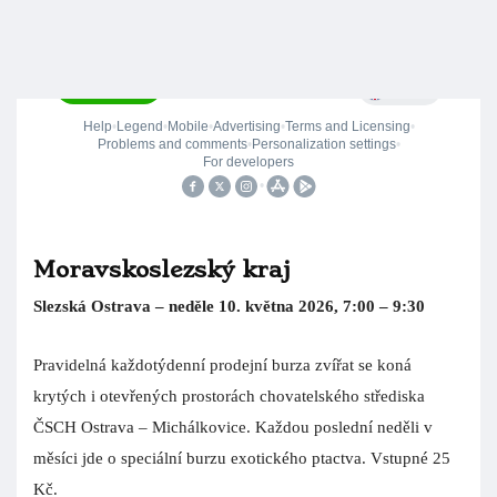
Jedny z největších ptačích trhů v Česku probíhají každý
měsíc na Výstavišti Přerov. Doba od 4:30 do 5:00 je
vyhrazena pro vjezd prodejců, aby měli dostatek času si
přichystat svá pracovní místa.
Kontakt na organizátora: Vojtěch Zahradník, tel.: 737 525
960, e-mail:
informace@setkanichovatelu.cz