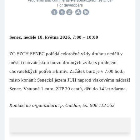
Slovensko
Topolčany, neděle
10. května
2026
, 6:00 – 9:00
OV SZCH Topolčany srdečně zve na chovatelskou burzu
drobných zvířat, která se uskuteční v chovatelském areálu ve
Stummerové ulici č.p. 21. K prodeji bude exotické ptactvo,
ryby, drůbež, králíci a krmivo.
Kontakt na organizátora: tel.: 038 5222339, e-mail: