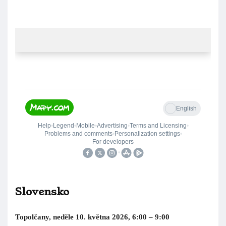
ZO ČSCH Slavkov u Brna pořádá ve své chovatelské hale v
Polní ulici trh zvířat. Shání prodejce regionálních potravin a
prodejce drobných zvířat. Výkup kůží, prodej krmiv, prodej
nosnic a výkup exotů zajištěn.
Kontakt na organizátora: Martin Kajnar, tel.: 736 711 664