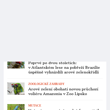
guinejských, má je vedle Liberce jako
jediná v Česku
ZOOLOGICKÉ ZAHRADY
Lipská zoo otevřela Amazonii a
Loriversum, průchozí voliéry s devíti
druhy papoušků, ale i volavkami
CITES A LEGISLATIVA
Brazílie vyžaduje speciální povolení
pro chov čtyř druhů arů, včetně
araraun
CITES A LEGISLATIVA
Farouková tvrdě narazila. Soud smetl
žalobu a potvrdil, že kritika na
Ararauna.cz kvůli týrání papoušků
měla reálný základ
PTAČÍ BURZY
Přehled ptačích burz a výstav pro