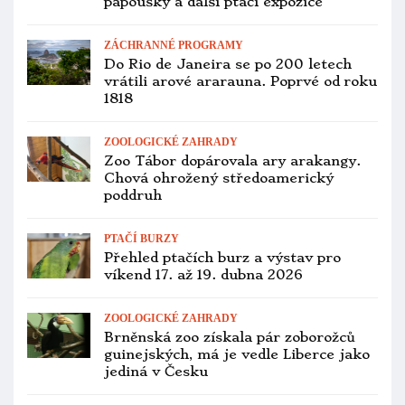
CHOV A ODCHOV
V.I.P. setkání chovatelů exotického
ptactva v Jirnech bylo zrušeno, derby
drobných exotů v Nymburce také
ZÁCHRANNÉ PROGRAMY
100! Kakapům sovím se letos vylíhla
víc než stovka mláďat, nejvíc
v historii záchranného programu
CITES A LEGISLATIVA
Pašeráci převáželi 261 vajec papoušků,
na letišti v Amsterodamu je prozradilo
pípání líhnoucího se mláděte
VETERINA
Brazílie řeší další případy PBFD u
papoušků: objevily se na ptačím trhu
ve Fortaleze
PTAČÍ BURZY