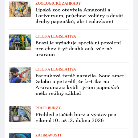
Přehled ptačích burz a výstav pro
víkend 27. až 29. března 2026
ZOOLOGICKÉ ZAHRADY
Papouščí zoo Bošovice hlásí odchov tří
arů červenouchých pod rodiči
OCHRANA PAPOUŠKŮ
Divocí kakaduové palmoví v Austrálii
poprvé odchovali mládě v umělé
hnízdní budce
ZÁCHRANNÉ PROGRAMY
Nový projekt má ochránit kriticky
ohrožené amazoňany císařské na
Dominice. Zbývá jich jen 50
INVAZNÍ DRUHY
Invazní papoušci v Evropě spíše
vyplňují prostor, který nevyužívají jiní
ptáci, vyplývá z italské studie