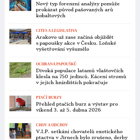
PTAČÍ BURZY
Přehled ptačích burz a výstav pro
víkend 20. až 22. března 2026
OCHRANA PAPOUŠKŮ
Ambiciózní plán zbavit Nový Zéland
nepůvodních predátorů zabírá.
Poloostrov Otago je bez 24 000 vačic
ZOOLOGICKÉ ZAHRADY
Zoo Lipsko otevře 2. dubna nové velké
průchozí voliéry s papoušky
Loriversum a Amazonia
ZÁCHRANNÉ PROGRAMY
Podívejte se živě do hnízda kakapa
sovího. Kamera sleduje mládě na
ostrově Whenua Hou