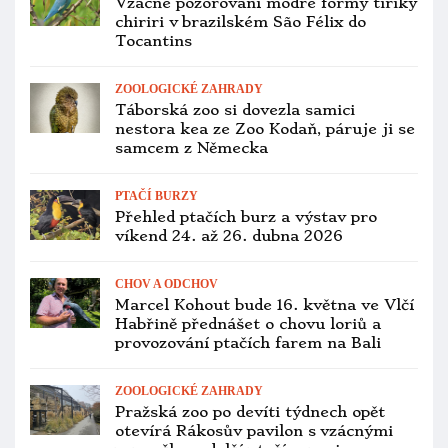
víkend 10. až 12. dubna 2026
ZAJÍMAVOSTI
Nový typ forenzní analýzy pomůže
prokázat původ pašovaných arů
kobaltových
CITES A LEGISLATIVA
Arakovo už zase začíná objíždět
s papoušky akce v Česku. Loňské
vyšetřování vyšumělo
OCHRANA PAPOUŠKŮ
Divoká populace latamů vlaštovčích
klesla na 750 jedinců. Kácení stromů
v jejich hnízdištích pokračuje
PTAČÍ BURZY
Přehled ptačích burz a výstav pro
víkend 3. až 5. dubna 2026