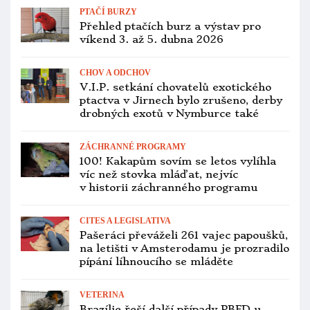
stodoly u Londýna
CITES A LEGISLATIVA
Jihočeský veterinář má v Praze
odchytávat labutě a prodávat je
chovatelům. Obchoduje prý i
s papoušky
CITES A LEGISLATIVA
Záchranná stanice Sunny Days
vyhrála soud o týrané papoušky,
kterých se domáhala původní
majitelka
PTAČÍ BURZY
Přehled ptačích burz a výstav pro
víkend 30. ledna až 1. února 2026
ZOOLOGICKÉ ZAHRADY
Nová ředitelka pražské zoo chce více
spolupracovat s chovatelskými