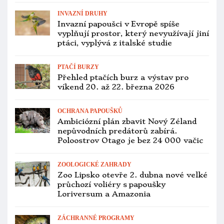
ZOOLOGICKÉ ZAHRADY
Novým ředitelem pražské zoo má být
Petr Štěpánek, bývalý předseda Strany
zelených
VETERINA
Hradec Králové zřídil krizovou linku
kvůli ptačí chřipce. Na Plačickém
písníku uhynuly labutě
VETERINA
Ptačí chřipka v soukromém chovu
s andulkami a korelami: veterinární
správa papoušky neutratí, žádá ale
testy
OCHRANA PAPOUŠKŮ
Dobré zprávy z Klokaního ostrova:
šest let po ničivých požárech se
kakaduům hnědohlavým daří