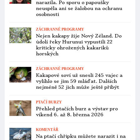
papouška zemního západního v zajetí
na světě!
PTAČÍ BURZY
Přehled ptačích burz a výstav pro
víkend 9. až 11. ledna 2026
VETERINA
Hradec Králové má novou veterinářku
pro exotické ptactvo, Andrea Henrik
ordinuje na Vet-klinice v Kuklenách
PTAČÍ BURZY
Lednové Fauna trhy Sobotka budou
bez exotického ptactva, burza leží
v pásmu dozoru kvůli ptačí chřipce
INVAZNÍ DRUHY
Británie hlásí už nejméně 30 000
invazních alexandrů malých. Přestává
si s nimi vědět rady