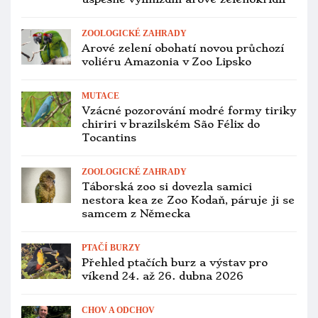
filmu Rio
CHOV A ODCHOV
V.I.P. setkání chovatelů exotů
v Jirnech se letos zaměří na
mimořádné odchovy Zoo Zlín nebo
papoušíčky
CITES A LEGISLATIVA
Za vykácení lesa, kde žili kakaduové
bělouší, padla v Austrálii pokuta
v přepočtu 800 milionů korun
VÝSTAVNÍ PTÁCI
Ohlédnutí za světovým šampionátem
C.O.M. 2026: z 45 českých medailí jich
31 získal Ladislav Groda
PTAČÍ BURZY
Přehled ptačích burz a výstav pro
víkend 20. až 22. února 2026