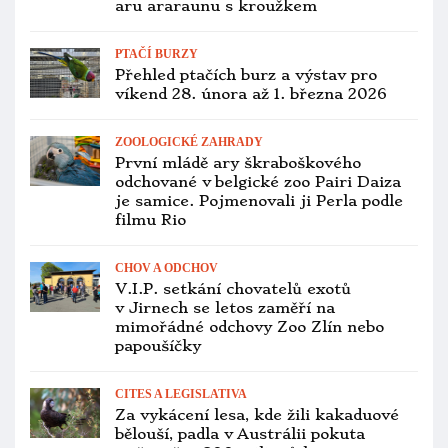
Ekologická likvidace vánočního
stromečku? Papoušci ho okoušou až
na kmen
OCHOČENÍ PAPOUŠCI
Papoušek jako nechtěný dárek?
Seznam specializovaných útulků, kde
se o něj můžou postarat
OCHRANA PAPOUŠKŮ
Umělé hnízdní budky už pomáhají i
kakaduům palmovým. V Austrálii je
už méně než 2000 ptáků
PTAČÍ BURZY
Přehled ptačích burz a výstav pro
víkend 19. až 21. prosince 2025
ZOOLOGICKÉ ZAHRADY
Jihlavská zoo kvůli ptačí chřipce
nezavřela, žádné opeřence v ní ale až