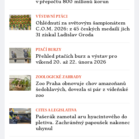
do odvolání neuvidíte
OCHRANA PAPOUŠKŮ
Pije papoušek noční vodu, nebo mu
stačí tekutiny z potravy? Fotopast
rozlouskla vědecký oříšek
ZOOLOGICKÉ ZAHRADY
Kdo bude rozhodovat o novém řediteli
pražské zoo? Představujeme
výběrovou komisi
ZOOLOGICKÉ ZAHRADY
Zoo Praha chce vést 33 lidí, jména
jsou „tajná“. Výběrové řízení není
moc transparentní
PTAČÍ BURZY
Přehled ptačích burz a výstav pro
víkend 12. až 14. prosince 2025