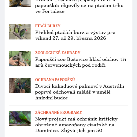
komunitami
OCHOČENÍ PAPOUŠCI
Děčín zažije 21. února workshop o
papouščích, přijede záchranná stanice
z Pardubic
ZOOLOGICKÉ ZAHRADY
Nikoli Petr Štěpánek, pražskou zoo
povede Lenka Poliaková, bývalá
podřízená Bobka
ZOOLOGICKÉ ZAHRADY
Pražskou zoo loni navštívilo téměř 1,5
milionu lidí. Jak se dařilo dalším
zahradám?
PTAČÍ BURZY
Přehled ptačích burz a výstav pro
víkend 23. až 25. ledna 2026