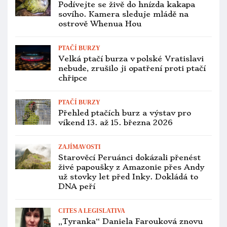
PTAČÍ BURZY
Přehled ptačích burz a výstav pro
víkend 16. až 18. ledna 2026
ZÁCHRANNÉ PROGRAMY
Do Tasmánie se letos vrátilo ze
zimovišť v Austrálii jen 86 kriticky
ohrožených neofém oranžovobřichých
INVAZNÍ DRUHY
Uruguay začne vybíjet mníšky šedé,
stěžují si na ně zemědělci. Zapojí i
armádu
ZÁCHRANNÉ PROGRAMY
Kakapové soví začali po čtyřleté
přestávce znovu hnízdit, snůšku může
mít až 83 samic
CHOV A ODCHOV
Historicky první úspěšný odchov