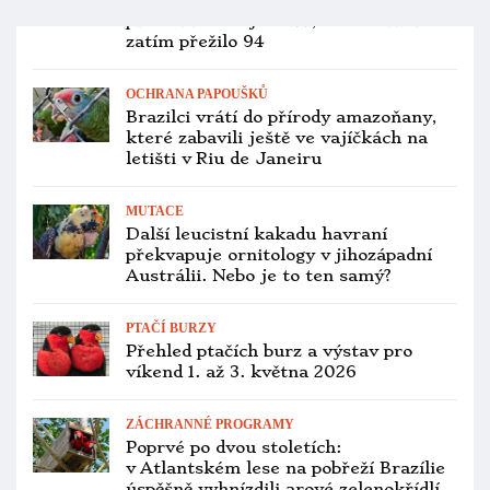
kolpík, ale taky bažant Edwardsův,
říká mluvčí pražské zoo
ZOOLOGICKÉ ZAHRADY
Vedení pražské zoo se ujala nová
ředitelka Lenka Poliaková, po 16
letech vystřídala Miroslava Bobka
OCHOČENÍ PAPOUŠCI
Nebyl to váš papoušek? V Prosenicích
u Přerova našli na zahradě uhynulého
aru araraunu s kroužkem
PTAČÍ BURZY
Přehled ptačích burz a výstav pro
víkend 28. února až 1. března 2026
ZOOLOGICKÉ ZAHRADY
První mládě ary škraboškového
odchované v belgické zoo Pairi Daiza
je samice. Pojmenovali ji Perla podle