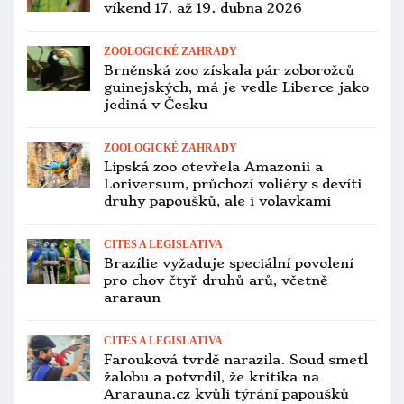
PTAČÍ BURZY
Přehled ptačích burz a výstav pro
víkend 13. až 15. února 2026
VETERINA
Pražská zoo je zasažena ptačí
chřipkou, průchozí expozice i Rákosův
pavilon jsou uzavřeny
CITES A LEGISLATIVA
Afričtí lesní zoborožci jsou nově
v CITES II. Co to znamená pro
chovatele?
CHOV A ODCHOV
Blíží se 11. chovatelská zabijačka
v Silůvkách, setkání papouškářů tam
proběhne 28. února
CHOV A ODCHOV