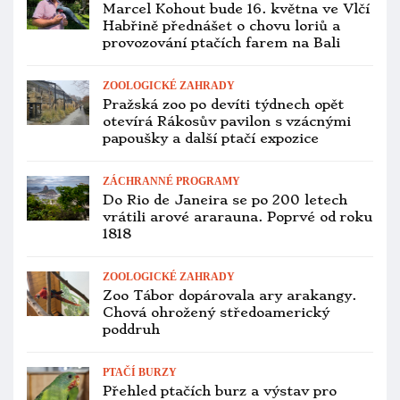
ZOOLOGICKÉ ZAHRADY
Zoo Praha obnovuje chov amazoňanů
šedohlavých, dovezla si pár z vídeňské
zoo
CITES A LEGISLATIVA
Pašerák zamotal aru hyacintového do
pletiva. Zachráněný papoušek nakonec
uhynul
ZÁCHRANNÉ PROGRAMY
První mládě kakapa sovího po čtyřech
letech se vylíhlo na Valentýna. Už má
následovníka
VÝZKUM INTELIGENCE PAPOUŠKŮ
Papoušci používají podobnou větnou
skladbu jako lidé, zjistila vědkyně u
amazoňanů žlutokrkých