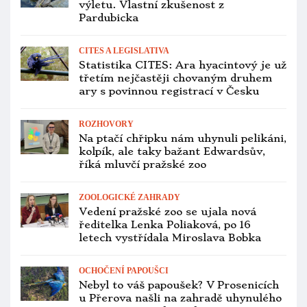
ZÁCHRANNÉ PROGRAMY
Argentina se chystá do přírody
vypustit ary marakány, které tam
před 20 lety vyhynuly
PTAČÍ BURZY
Přehled ptačích burz a výstav pro
víkend 2. až 4. ledna 2026
CHOV A ODCHOV
Časopis Nová Exota mění po deseti
letech vzhled i logo, rozšiřuje
autorský tým
CHOV A ODCHOV
Nejobávanější den pro chovatele
papoušků je tu. Nepodceňte
preventivní opatření před Silvestrem
CHOV A ODCHOV