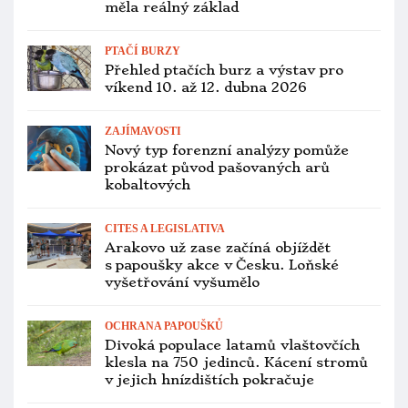
Bohumír Šimerda bude 30. května
přednášet na semináři v Kálnici o
chovu raritních druhů papoušků
PTAČÍ BURZY
Polská Vratislav chce vytvořit velkou
ptačí burzu jako v západní Evropě.
Premiéru bude mít 22. března
PTAČÍ BURZY
Přehled ptačích burz a výstav pro
víkend 6. až 8. února 2026
PTAČÍ BURZY
Ptačí chřipka zruší březnovou
chovatelskou burzu v Kladně, nebyla
ani v lednu a únoru
ZAJÍMAVOSTI
Jako na jílovištích v Amazonii: invazní
papoušci se slétají na omítku staré