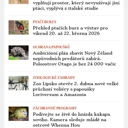
Afričtí lesní zoborožci jsou nově
v CITES II. Co to znamená pro
chovatele?
CHOV A ODCHOV
Blíží se 11. chovatelská zabijačka
v Silůvkách, setkání papouškářů tam
proběhne 28. února
CHOV A ODCHOV
Bohumír Šimerda bude 30. května
přednášet na semináři v Kálnici o
chovu raritních druhů papoušků
PTAČÍ BURZY
Polská Vratislav chce vytvořit velkou
ptačí burzu jako v západní Evropě.
Premiéru bude mít 22. března
PTAČÍ BURZY
Přehled ptačích burz a výstav pro