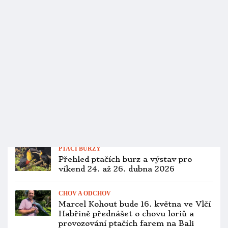
ZÁCHRANNÉ PROGRAMY
Podívejte se živě do hnízda kakapa
sovího. Kamera sleduje mládě na
ostrově Whenua Hou
PTAČÍ BURZY
Velká ptačí burza v polské Vratislavi
nebude, zrušilo ji opatření proti ptačí
chřipce
PTAČÍ BURZY
Přehled ptačích burz a výstav pro
víkend 13. až 15. března 2026
ZAJÍMAVOSTI
Starověcí Peruánci dokázali přenést
živé papoušky z Amazonie přes Andy
už stovky let před Inky. Dokládá to
DNA peří
CITES A LEGISLATIVA