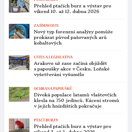
u Přerova našli na zahradě uhynulého
aru araraunu s kroužkem
PTAČÍ BURZY
Přehled ptačích burz a výstav pro
víkend 28. února až 1. března 2026
ZOOLOGICKÉ ZAHRADY
První mládě ary škraboškového
odchované v belgické zoo Pairi Daiza
je samice. Pojmenovali ji Perla podle
filmu Rio
CHOV A ODCHOV
V.I.P. setkání chovatelů exotů
v Jirnech se letos zaměří na
mimořádné odchovy Zoo Zlín nebo
papoušíčky
CITES A LEGISLATIVA
Za vykácení lesa, kde žili kakaduové