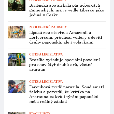
Na ptačí chřipku můžete narazit i na
výletu. Vlastní zkušenost z
Pardubicka
CITES A LEGISLATIVA
Statistika CITES: Ara hyacintový je už
třetím nejčastěji chovaným druhem
ary s povinnou registrací v Česku
ROZHOVORY
Na ptačí chřipku nám uhynuli pelikáni,
kolpík, ale taky bažant Edwardsův,
říká mluvčí pražské zoo
ZOOLOGICKÉ ZAHRADY
Vedení pražské zoo se ujala nová
ředitelka Lenka Poliaková, po 16
letech vystřídala Miroslava Bobka
OCHOČENÍ PAPOUŠCI
Nebyl to váš papoušek? V Prosenicích