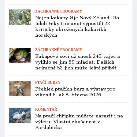
kterých se domáhala původní
majitelka
PTAČÍ BURZY
Přehled ptačích burz a výstav pro
víkend 30. ledna až 1. února 2026
ZOOLOGICKÉ ZAHRADY
Nová ředitelka pražské zoo chce více
spolupracovat s chovatelskými
komunitami
OCHOČENÍ PAPOUŠCI
Děčín zažije 21. února workshop o
papouščích, přijede záchranná stanice
z Pardubic
ZOOLOGICKÉ ZAHRADY
Nikoli Petr Štěpánek, pražskou zoo
povede Lenka Poliaková, bývalá
podřízená Bobka