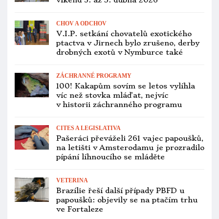
bělouší, padla v Austrálii pokuta
v přepočtu 800 milionů korun
VÝSTAVNÍ PTÁCI
Ohlédnutí za světovým šampionátem
C.O.M. 2026: z 45 českých medailí jich
31 získal Ladislav Groda
PTAČÍ BURZY
Přehled ptačích burz a výstav pro
víkend 20. až 22. února 2026
ZOOLOGICKÉ ZAHRADY
Zoo Praha obnovuje chov amazoňanů
šedohlavých, dovezla si pár z vídeňské
zoo
CITES A LEGISLATIVA
Pašerák zamotal aru hyacintového do
pletiva. Zachráněný papoušek nakonec
uhynul