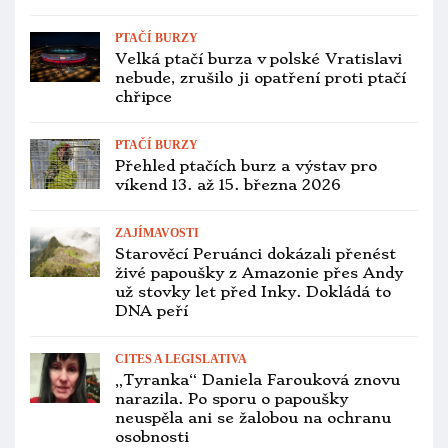
víkend 6. až 8. února 2026
PTAČÍ BURZY
Ptačí chřipka zruší březnovou
chovatelskou burzu v Kladně, nebyla
ani v lednu a únoru
ZAJÍMAVOSTI
Jako na jílovištích v Amazonii: invazní
papoušci se slétají na omítku staré
stodoly u Londýna
CITES A LEGISLATIVA
Jihočeský veterinář má v Praze
odchytávat labutě a prodávat je
chovatelům. Obchoduje prý i
s papoušky
CITES A LEGISLATIVA
Záchranná stanice Sunny Days
vyhrála soud o týrané papoušky,