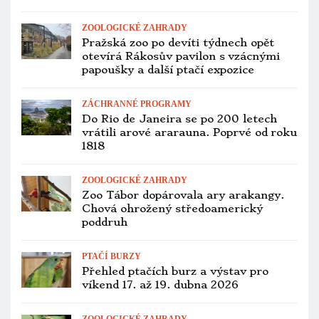
„Tyranka“ Daniela Farouková znovu
narazila. Po sporu o papoušky
neuspěla ani se žalobou na ochranu
osobnosti
ZÁCHRANNÉ PROGRAMY
Nejen kakapy žije Nový Zéland. Do
údolí řeky Hurunui vypustili 22
kriticky ohrožených kakariků
horských
ZÁCHRANNÉ PROGRAMY
Kakapové soví už snesli 245 vajec a
vylíhlo se jim 59 mláďat. Dalších
nejméně 52 jich může ještě přibýt
PTAČÍ BURZY
Přehled ptačích burz a výstav pro
víkend 6. až 8. března 2026
KOMENTÁŘ