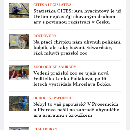
ZOOLOGICKÉ ZAHRADY
Pražskou zoo loni navštívilo téměř 1,5
milionu lidí. Jak se dařilo dalším
zahradám?
PTAČÍ BURZY
Přehled ptačích burz a výstav pro
víkend 23. až 25. ledna 2026
ZOOLOGICKÉ ZAHRADY
Novým ředitelem pražské zoo má být
Petr Štěpánek, bývalý předseda Strany
zelených
VETERINA
Hradec Králové zřídil krizovou linku
kvůli ptačí chřipce. Na Plačickém
písníku uhynuly labutě