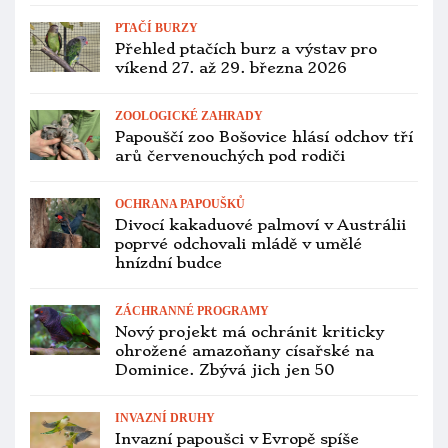
ZÁCHRANNÉ PROGRAMY
První mládě kakapa sovího po čtyřech
letech se vylíhlo na Valentýna. Už má
následovníka
VÝZKUM INTELIGENCE PAPOUŠKŮ
Papoušci používají podobnou větnou
skladbu jako lidé, zjistila vědkyně u
amazoňanů žlutokrkých
PTAČÍ BURZY
Přehled ptačích burz a výstav pro
víkend 13. až 15. února 2026
VETERINA
Pražská zoo je zasažena ptačí
chřipkou, průchozí expozice i Rákosův
pavilon jsou uzavřeny
CITES A LEGISLATIVA