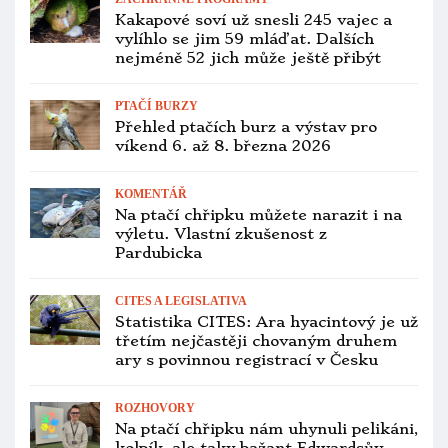
Jan Sojka bude ve Vlčí Habřině
přednášet o odchovech kakadu
přilbového pod rodiči
CHOV A ODCHOV
Sprchy jsou pro papoušky důležité,
stimuluje je to k hnízdění, věří dánský
chovatel Povl Jorgensen
ZOOLOGICKÉ ZAHRADY
Nového ředitele Zoo Praha vybere
devítičlenná komise, funkce bude
omezená na šest let
ZÁCHRANNÉ PROGRAMY
Ara škraboškový podruhé vymizel
z přírody, brazilské úřady odchytily
všech 11 volně žijících ptáků
PTAČÍ BURZY
Přehled ptačích burz a výstav pro