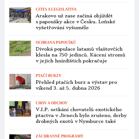
PTAČÍ BURZY
Přehled ptačích burz a výstav pro
víkend 5. až 7. prosince 2025
ZÁCHRANNÉ PROGRAMY
Operace „Modrá naděje“: brazilská
policie provedla razii v centru arů
škraboškových v Bahii, zabavila ptáky
VETERINA
Nejen ptačí chřipka, v Česku je i
newcastleská choroba. Ptačí burzy
zatím neohrožuje
ZOOLOGICKÉ ZAHRADY
Nový ředitel pražské zoo bude
v únoru. Kandidovat chce i bývalý šéf
National Geographic Česko Tomáš
Tureček
CHOV A ODCHOV