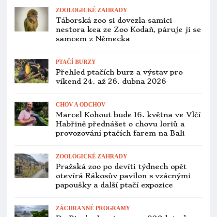
OCHOČENÍ PAPOUŠCI
Papoušek jako nechtěný dárek?
Seznam specializovaných útulků, kde
se o něj můžou postarat
OCHRANA PAPOUŠKŮ
Umělé hnízdní budky už pomáhají i
kakaduům palmovým. V Austrálii je
už méně než 2000 ptáků
PTAČÍ BURZY
Přehled ptačích burz a výstav pro
víkend 19. až 21. prosince 2025
ZOOLOGICKÉ ZAHRADY
Jihlavská zoo kvůli ptačí chřipce
nezavřela, žádné opeřence v ní ale až
do odvolání neuvidíte
OCHRANA PAPOUŠKŮ
Pije papoušek noční vodu, nebo mu