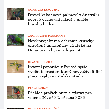
řízené vypalování lesa, kde zrovna
hnízdili kakaduové bělouší
CHOV A ODCHOV
Německá ACTP letos odchovala 23 arů
škraboškových pod rodiči, dařilo se i s
karibskými amazoňany
PTAČÍ BURZY
Přehled ptačích burz a výstav pro
víkend 21. až 23. listopadu 2025
VETERINA
Pět nových ohnisek ptačí chřipky
v Česku jen za tento týden. Blatná už
má tři
OCHRANA PAPOUŠKŮ
Změny v Červené knize IUCN: pyrura
červenouchý, vaza malý a lori
žlutozelený jsou více ohrožení