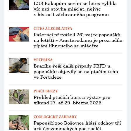
Kakaduové přilboví jsou neustálí
pracanti. Chutná jim všechno, co
„cvakne“, říká jejich chovatel Jan
Sojka
PTAČÍ BURZY
Přehled ptačích burz a výstav pro
víkend 28. až 30. listopadu 2025
VETERINA
Všech 11 arů škraboškových
odchycených z přírody má pozitivní
výsledky testů na PBFD
VETERINA
Blatná má už čtyři ohniska ptačí
chřipky, veterinární opatření budou do
konce roku
OCHRANA PAPOUŠKŮ
Západoaustralská vláda povolila