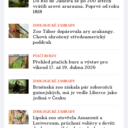
stačí tekutiny z potravy? Fotopast
rozlouskla vědecký oříšek
ZOOLOGICKÉ ZAHRADY
Kdo bude rozhodovat o novém řediteli
pražské zoo? Představujeme
výběrovou komisi
ZOOLOGICKÉ ZAHRADY
Zoo Praha chce vést 33 lidí, jména
jsou „tajná“. Výběrové řízení není
moc transparentní
PTAČÍ BURZY
Přehled ptačích burz a výstav pro
víkend 12. až 14. prosince 2025
ZOOLOGICKÉ ZAHRADY
Brněnská zoo odchovala největšího
holuba světa, exotického korunáče
Sclaterova