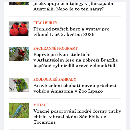
PTAČÍ BURZY
Přehled ptačích burz a výstav pro
víkend 2. až 4. ledna 2026
CHOV A ODCHOV
Časopis Nová Exota mění po deseti
letech vzhled i logo, rozšiřuje
autorský tým
CHOV A ODCHOV
Nejobávanější den pro chovatele
papoušků je tu. Nepodceňte
preventivní opatření před Silvestrem
CHOV A ODCHOV
Ekologická likvidace vánočního
stromečku? Papoušci ho okoušou až
na kmen