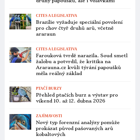
ZOOLOGICKÉ ZAHRADY
Šňůra úspěšných odchovů
dvojzoborožců nosorožčích v Zoo
Praha pokračuje i s novou samicí
VETERINA
Pět nebo dvacet? Brazilské úřady se
přou s vypouštěcím centrem, kolik ze
103 arů škraboškových má PBFD
VETERINA
Stát zavedl ve třech krajích
preventivní opatření proti ptačí
chřipce. Dotknou se i vašeho chovu?
VETERINA
Zoo Jihlava je dočasně uzavřená kvůli
ptačí chřipce, od zítřka zavede
dezinfekční rohože