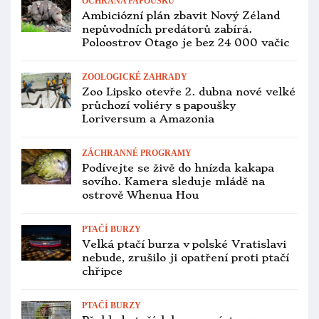
CITES A LEGISLATIVA
Za pašování dvou aratingů schovaných
v rozkroku hrozí Mexičanovi v USA až
20 let vězení
PTAČÍ BURZY
Další chovatelskou burzu zruší ptačí
chřipka. Listopadová Blatná se konat
nebude
PTAČÍ BURZY
Přehled ptačích burz a výstav pro
víkend 14. až 16. listopadu 2025
VÝSTAVNÍ PTÁCI
Ohlédnutí za Mistrovstvím České
republiky KPEP 2025 na EXOTICE
v Lysé nad Labem