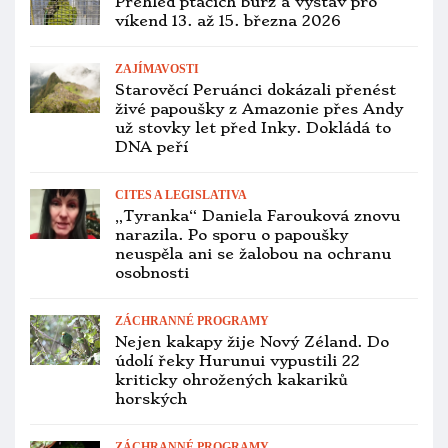
VETERINA
Česko už není prosté ptačí chřipky,
nákaza je ve dvou komerčních
chovech. V Třebíči zakážou ptačí
burzu
OCHRANA PAPOUŠKŮ
Dráty vysokého napětí letos v Brazílii
zabily 35 arů kobaltových. Ochránci
navrhují upravit skoro 40 000 sloupů
ZOOLOGICKÉ ZAHRADY
Zoo Olomouc letos poprvé za 23 let
odchovala zoborožce malajské, jako
jedna ze čtyř zoo na světě
PTAČÍ BURZY
Přehled ptačích burz a výstav pro
víkend 7. až 9. listopadu 2025
CHOV A ODCHOV