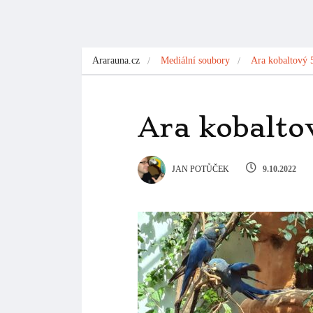
Ararauna.cz
Mediální soubory
Ara kobaltový 
Ara kobalto
JAN POTŮČEK
9.10.2022