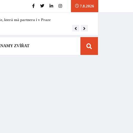
7.8.2026
ie, která má partnera i v Praze
Přes osm tisíc Čechů už p
ZNAMY ZVÍŘAT