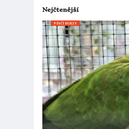
Nejčtenější
PTAČÍ BURZY