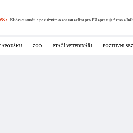
S :
Klíčovou studii o pozitivním seznamu zvířat pro EU zpracuje firma z Itál
 PAPOUŠKŮ
ZOO
PTAČÍ VETERINÁŘI
POZITIVNÍ SE