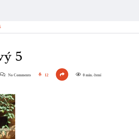
5
vý 5
No Comments
12
0 min. čtení