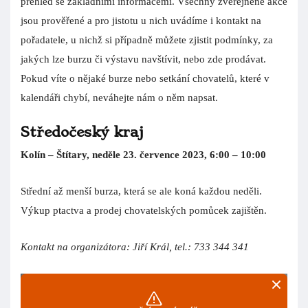
přehled se základními informacemi. Všechny zveřejněné akce
jsou prověřené a pro jistotu u nich uvádíme i kontakt na
pořadatele, u nichž si případně můžete zjistit podmínky, za
jakých lze burzu či výstavu navštívit, nebo zde prodávat.
Pokud víte o nějaké burze nebo setkání chovatelů, které v
kalendáři chybí, neváhejte nám o něm napsat.
Středočeský kraj
Kolín – Štítary, neděle 23. července
2023, 6:00 – 10:00
Střední až menší burza, která se ale koná každou neděli.
Výkup ptactva a prodej chovatelských pomůcek zajištěn.
Kontakt na organizátora: Jiří Král, tel.: 733 344 341