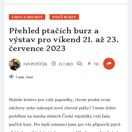
CHOV A ODCHOV
PTAČÍ BURZY
Přehled ptačích burz a
výstav pro víkend 21. až 23.
července 2023
JAN POTŮČEK
21.7.2023
781
5 min. čtení
Sháníte krmivo pro vaše papoušky, chcete prodat svoje
odchovy nebo nakoupit nové chovné ptáky? I tento týden
proběhne na mnoha místech České republiky celá řada
ptačích burz. Pro lepší orientaci jsme pro vás připravili jejich