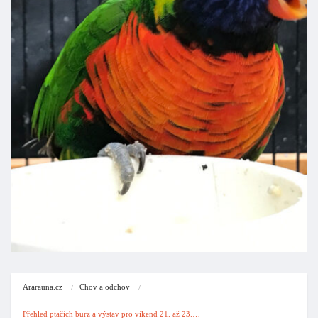
Ararauna.cz
Chov a odchov
Přehled ptačích burz a výstav pro víkend 21. až 23.…