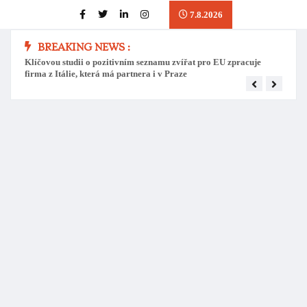
7.8.2026
BREAKING NEWS :
Klíčovou studii o pozitivním seznamu zvířat pro EU zpracuje
Přes o
firma z Itálie, která má partnera i v Praze
pozit