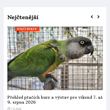
Nejčtenější
PTAČÍ BURZY
Přehled ptačích burz a výstav pro víkend 7. až
Kro
9. srpna 2026
bra
pře
7.8.2026