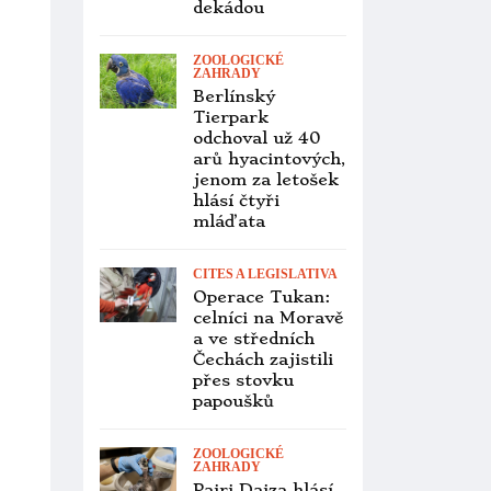
v Lipové-lázních
je na prodej.
Areál zoo i se
zvířaty vyjde na
35 milionů Kč
VETERINA
Polovina kakapů
sovích je už
naočkovaná proti
ptačí chřipce.
Dostali dvě dávky
ZOOLOGICKÉ
ZAHRADY
Tukaní rekord ve
zlínské zoo: po
loňském
prvoodchovu
dvou mláďat mají
letos tři!