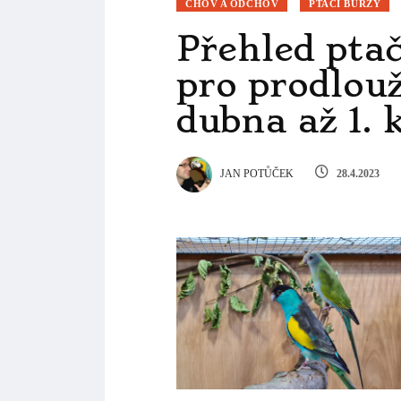
JAN POTŮČEK
28.4.2023
pořadatele, u nichž si případně můžete z
prodávat. Pokud víte o nějaké burze neb
něm napsat.
Středočeský kraj