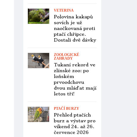
Austrálii
syndrom paralýzy
končetin
ZOOLOGICKÉ
ZAHRADY
Zoo Děčín nově
chová zoborožce
šedolící, získala
je ze Safari
Parku Dvůr
Králové
INVAZNÍ DRUHY
Invazní mníšci
šedí už obsazují i
Kajmanské
ostrovy, hnízdní
populaci tvoří
stovka jedinců
PTAČÍ BURZY