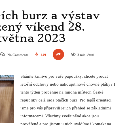
No Comments
149
3 min. čtení
Sháníte krmivo pro vaše papoušky, chcete prodat
letošní odchovy nebo nakoupit nové chovné ptáky? I
tento týden proběhne na mnoha místech České
republiky celá řada ptačích burz. Pro lepší orientaci
jsme pro vás připravili jejich přehled se základními
informacemi. Všechny zveřejněné akce jsou
prověřené a pro jistotu u nich uvádíme i kontakt na
jistit podmínky, za jakých lze burzu či výstavu navštívit, nebo zde
o setkání chovatelů, které v kalendáři chybí, neváhejte nám o