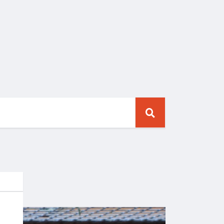
OBLÍBENÉ
NEDÁVNÉ
ZAJÍMAVOSTI
Krotká ararauna
napadla fotbalisty
při brazilském
poháru juniorů,
sudí musel
přerušit hru
CITES A LEGISLATIVA