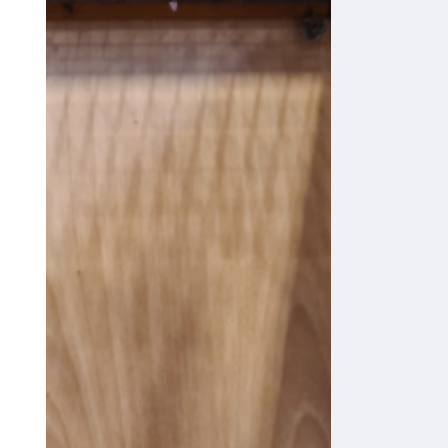
Statistika CITES:
aratingů žlutých
je v Česku už
přes 700, třikrát
víc než před
dekádou
ZOOLOGICKÉ
ZAHRADY
Berlínský
Tierpark
odchoval už 40
arů hyacintových,
jenom za letošek
hlásí čtyři
mláďata
CITES A LEGISLATIVA
Operace Tukan:
celníci na Moravě
a ve středních
Čechách zajistili