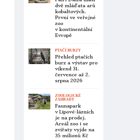
PTAČÍ BURZY
Přehled ptačích
burz a výstav pro
víkend 24. až 26.
července 2026
OCHOČENÍ PAPOUŠCI
Americký
dodavatel
andulek pro
velkoobchod
s mazlíčky přišel
o licenci kvůli
týrání a stovkám
mrtvých ptáků
VETERINA
Pesticidy
způsobují
kakaduům
bělouchým
v Západní