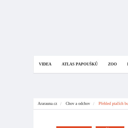
Ararauna.cz
Chov a odchov
Přehled ptačích b
CHOV A ODCHOV
PTAČÍ BURZY
Přehled ptač
pro prodlou
dubna až 1.