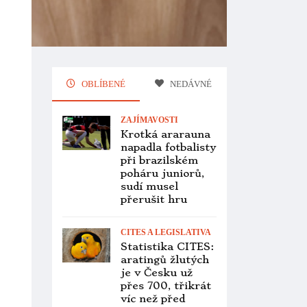
přes stovku
papoušků
ZOOLOGICKÉ
ZAHRADY
Pairi Daiza hlásí
dvě mláďata arů
kobaltových.
První ve veřejné
zoo
v kontinentální
Evropě
PTAČÍ BURZY
Přehled ptačích
burz a výstav pro
víkend 31.
července až 2.
srpna 2026
ZOOLOGICKÉ
ZAHRADY
Faunapark