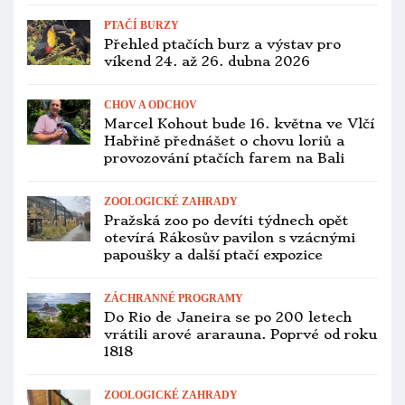
následovníka
VÝZKUM INTELIGENCE PAPOUŠKŮ
Papoušci používají podobnou větnou
skladbu jako lidé, zjistila vědkyně u
amazoňanů žlutokrkých
PTAČÍ BURZY
Přehled ptačích burz a výstav pro
víkend 13. až 15. února 2026
VETERINA
Pražská zoo je zasažena ptačí
chřipkou, průchozí expozice i Rákosův
pavilon jsou uzavřeny
CITES A LEGISLATIVA
Afričtí lesní zoborožci jsou nově
v CITES II. Co to znamená pro
chovatele?