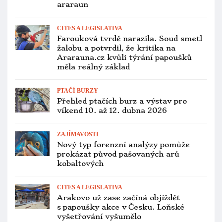
Ptačí chřipka zruší březnovou
chovatelskou burzu v Kladně, nebyla
ani v lednu a únoru
ZAJÍMAVOSTI
Jako na jílovištích v Amazonii: invazní
papoušci se slétají na omítku staré
stodoly u Londýna
CITES A LEGISLATIVA
Jihočeský veterinář má v Praze
odchytávat labutě a prodávat je
chovatelům. Obchoduje prý i
s papoušky
CITES A LEGISLATIVA
Záchranná stanice Sunny Days
vyhrála soud o týrané papoušky,
kterých se domáhala původní
majitelka