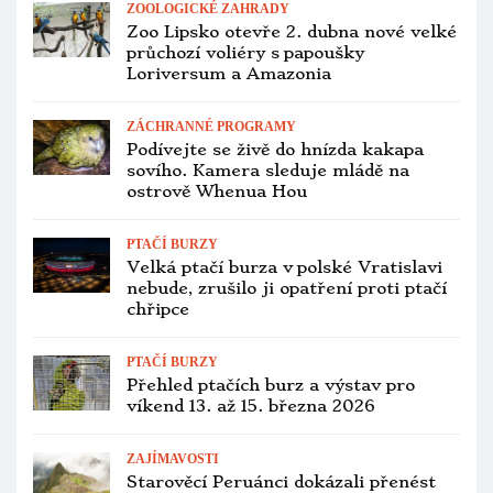
ZÁCHRANNÉ PROGRAMY
Kakapové soví začali po čtyřleté
přestávce znovu hnízdit, snůšku může
mít až 83 samic
CHOV A ODCHOV
Historicky první úspěšný odchov
papouška zemního západního v zajetí
na světě!
PTAČÍ BURZY
Přehled ptačích burz a výstav pro
víkend 9. až 11. ledna 2026
VETERINA
Hradec Králové má novou veterinářku
pro exotické ptactvo, Andrea Henrik
ordinuje na Vet-klinice v Kuklenách
PTAČÍ BURZY
Lednové Fauna trhy Sobotka budou