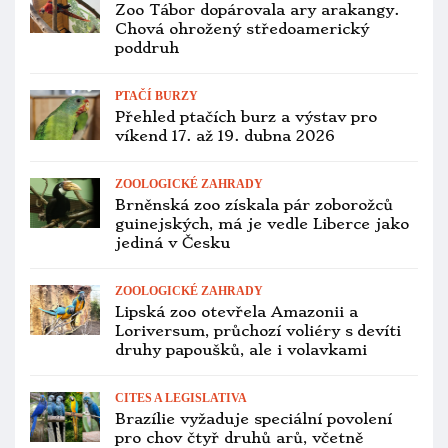
CHOV A ODCHOV
Blíží se 11. chovatelská zabijačka
v Silůvkách, setkání papouškářů tam
proběhne 28. února
CHOV A ODCHOV
Bohumír Šimerda bude 30. května
přednášet na semináři v Kálnici o
chovu raritních druhů papoušků
PTAČÍ BURZY
Polská Vratislav chce vytvořit velkou
ptačí burzu jako v západní Evropě.
Premiéru bude mít 22. března
PTAČÍ BURZY
Přehled ptačích burz a výstav pro
víkend 6. až 8. února 2026
PTAČÍ BURZY