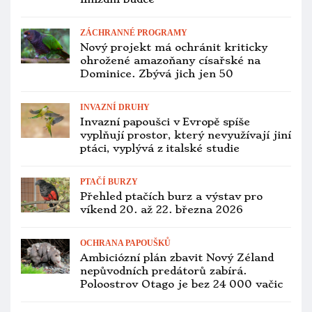
testy
OCHRANA PAPOUŠKŮ
Dobré zprávy z Klokaního ostrova:
šest let po ničivých požárech se
kakaduům hnědohlavým daří
PTAČÍ BURZY
Přehled ptačích burz a výstav pro
víkend 16. až 18. ledna 2026
ZÁCHRANNÉ PROGRAMY
Do Tasmánie se letos vrátilo ze
zimovišť v Austrálii jen 86 kriticky
ohrožených neofém oranžovobřichých
INVAZNÍ DRUHY
Uruguay začne vybíjet mníšky šedé,
stěžují si na ně zemědělci. Zapojí i
armádu