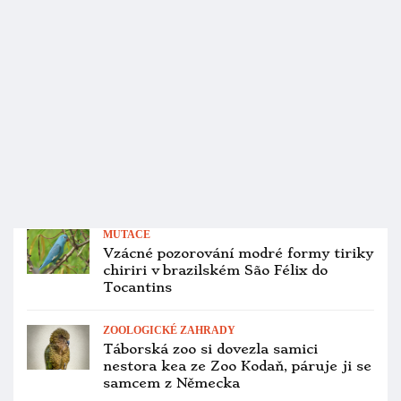
Ohlédnutí za světovým šampionátem
C.O.M. 2026: z 45 českých medailí jich
31 získal Ladislav Groda
PTAČÍ BURZY
Přehled ptačích burz a výstav pro
víkend 20. až 22. února 2026
ZOOLOGICKÉ ZAHRADY
Zoo Praha obnovuje chov amazoňanů
šedohlavých, dovezla si pár z vídeňské
zoo
CITES A LEGISLATIVA
Pašerák zamotal aru hyacintového do
pletiva. Zachráněný papoušek nakonec
uhynul
ZÁCHRANNÉ PROGRAMY
První mládě kakapa sovího po čtyřech
letech se vylíhlo na Valentýna. Už má