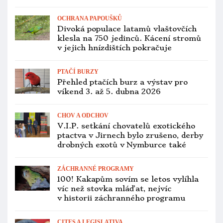
PTAČÍ BURZY
Přehled ptačích burz a výstav pro
víkend 30. ledna až 1. února 2026
ZOOLOGICKÉ ZAHRADY
Nová ředitelka pražské zoo chce více
spolupracovat s chovatelskými
komunitami
OCHOČENÍ PAPOUŠCI
Děčín zažije 21. února workshop o
papouščích, přijede záchranná stanice
z Pardubic
ZOOLOGICKÉ ZAHRADY
Nikoli Petr Štěpánek, pražskou zoo
povede Lenka Poliaková, bývalá
podřízená Bobka
ZOOLOGICKÉ ZAHRADY
Pražskou zoo loni navštívilo téměř 1,5