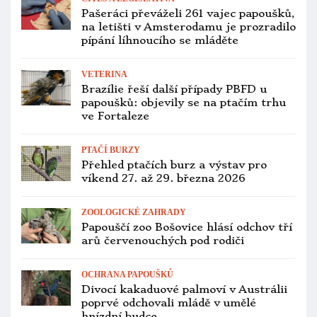
milionu lidí. Jak se dařilo dalším
zahradám?
PTAČÍ BURZY
Přehled ptačích burz a výstav pro
víkend 23. až 25. ledna 2026
ZOOLOGICKÉ ZAHRADY
Novým ředitelem pražské zoo má být
Petr Štěpánek, bývalý předseda Strany
zelených
VETERINA
Hradec Králové zřídil krizovou linku
kvůli ptačí chřipce. Na Plačickém
písníku uhynuly labutě
VETERINA
Ptačí chřipka v soukromém chovu
s andulkami a korelami: veterinární
správa papoušky neutratí, žádá ale